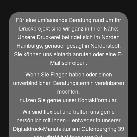
Für eine umfassende Beratung rund um Ihr
Druckprojekt sind wir ganz in Ihrer Nähe:
Unsere Druckerei befindet sich im Norden
Hamburgs, genauer gesagt in Norderstedt.
Sie können uns einfach anrufen oder eine E-
Mail schreiben.
Wenn Sie Fragen haben oder einen
unverbindlichen Beratungstermin vereinbaren
möchten,
nutzen Sie gerne unser Kontaktformular.
Wir sind flexibel und treffen uns gerne
persönlich mit Ihnen – entweder in unserer
Digitaldruck-Manufaktur am Gutenbergring 39
oder direkt bei Ihnen vor Ort.